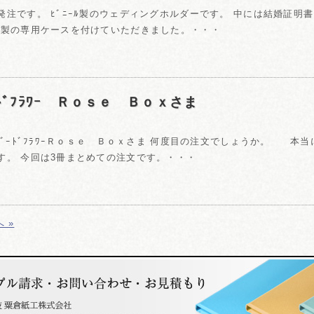
発注です。 ﾋﾞﾆｰﾙ製のウェディングホルダーです。 中には結婚証明
紙製の専用ケースを付けていただきました。・・・
ﾞｰﾄﾞﾌﾗﾜｰ Ｒｏｓｅ Ｂｏｘさま
ﾘｻﾞｰﾄﾞﾌﾗﾜｰＲｏｓｅ Ｂｏｘさま 何度目の注文でしょうか。 本
す。 今回は3冊まとめての注文です。・・・
 »