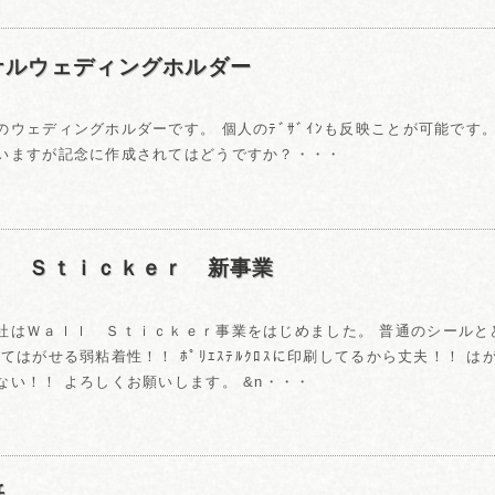
ナルウェディングホルダー
のウェディングホルダーです。 個人のﾃﾞｻﾞｲﾝも反映ことが可能です。
いますが記念に作成されてはどうですか？・・・
ｌ Ｓｔｉｃｋｅｒ 新事業
社はＷａｌｌ Ｓｔｉｃｋｅｒ事業をはじめました。 普通のシールと
てはがせる弱粘着性！！ ﾎﾟﾘｴｽﾃﾙｸﾛｽに印刷してるから丈夫！！ は
ない！！ よろしくお願いします。 &n・・・
紙