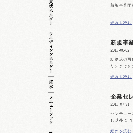
新規事業開
・・・
続きを読む
新規事
2017-08-02
結婚式の写
リンクでき
続きを読む
企業セ
2017-07-31
セレモニー
し以外にﾛ
続きを読む