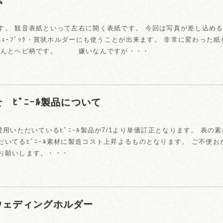
す。 観音表紙といって左右に開く表紙です。 今回は写真が差し込め
ﾒﾆｭｰﾌﾞｯｸ・賞状ホルダーにも使うことが出来ます。 非常に変わった
なんとヘビ柄です。 嫌いなんですが・・・
 ﾋﾞﾆｰﾙ製品について
用いただいているﾋﾞﾆｰﾙ製品が7/1より単価訂正となります。 表の
だいてるﾋﾞﾆｰﾙ素材に製造コスト上昇よるものとなります。 ご不便お
お願いします。・・・
ウェディングホルダー