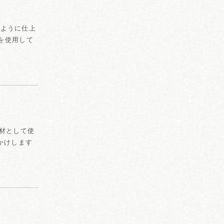
るように仕上
紙を使用して
素材として使
かけします