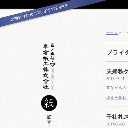
ホーム
> ア
ブライ
夫婦秩
2017-08-21
昔ながらの
続きを読む
千社札
2017-08-08